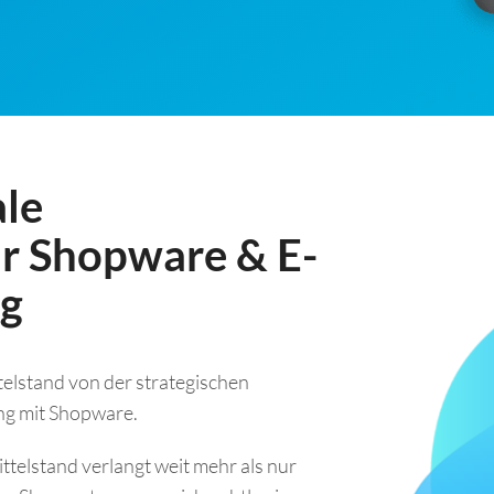
ale
hr Shopware & E-
ng
telstand von der strategischen
ng mit Shopware.
ittelstand verlangt weit mehr als nur