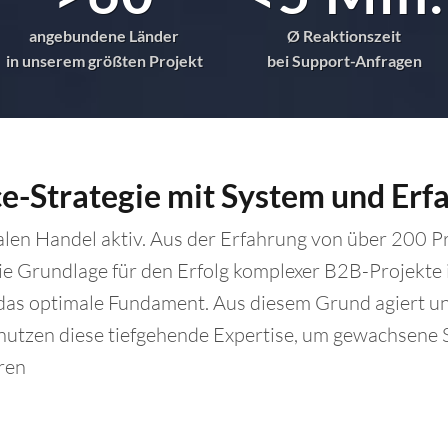
angebundene Länder
Ø Reaktionszeit
in unserem größten Projekt
bei Support-Anfragen
-Strategie mit System und Erf
talen Handel aktiv. Aus der Erfahrung von über 200 Pr
e Grundlage für den Erfolg komplexer B2B-Projekte is
as optimale Fundament. Aus diesem Grund agiert uns
nutzen diese tiefgehende Expertise, um gewachsene S
hren