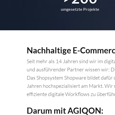
umgesetzte Projekte
Nachhaltige E-Commerce
Seit mehr als 14 Jahren sind wir im digi
und ausführender Partner wissen wir: Di
Das Shopsystem Shopware bildet dafür d
Jahren hochspezialisiert am Markt. Wir 
effiziente digitale Workflows zu überfü
Darum mit AGIQON: