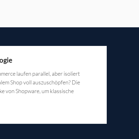
ogie
rce laufen parallel, aber isoliert
talem Shop voll auszuschöpfen? Die
rke von Shopware, um klassische