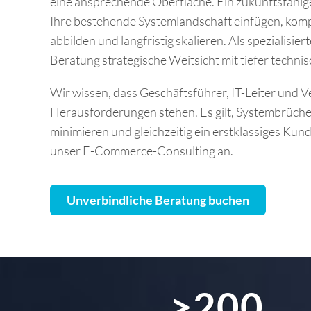
eine ansprechende Oberfläche. Ein zukunftsfähig
Ihre bestehende Systemlandschaft einfügen, komp
abbilden und langfristig skalieren. Als spezialis
Beratung strategische Weitsicht mit tiefer technis
Wir wissen, dass Geschäftsführer, IT-Leiter und Ve
Herausforderungen stehen. Es gilt, Systembrüch
minimieren und gleichzeitig ein erstklassiges Kund
unser E-Commerce-Consulting an.
Unverbindliche Beratung buchen
>200