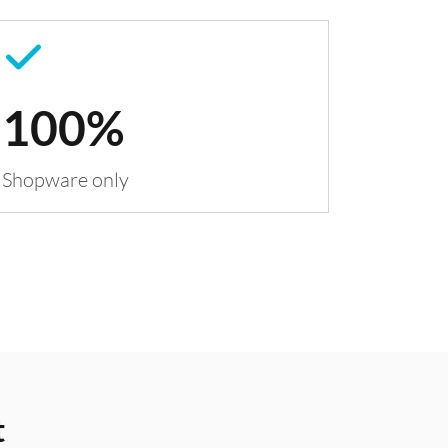
100%
Shopware only
t