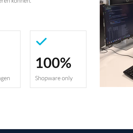
eren können.
100%
ngen
Shopware only