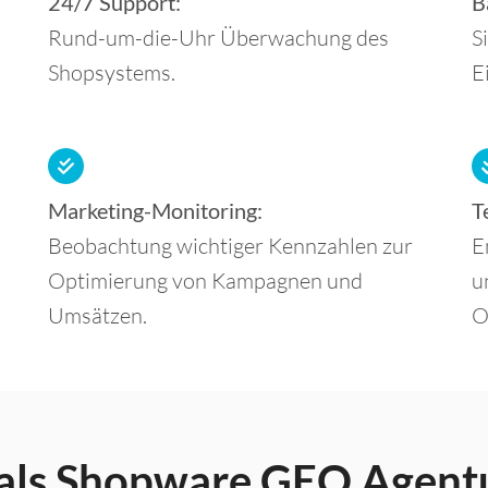
24/7 Support:
B
Rund-um-die-Uhr Überwachung des
S
Shopsystems.
E
Marketing-Monitoring:
T
Beobachtung wichtiger Kennzahlen zur
E
Optimierung von Kampagnen und
u
Umsätzen.
O
 als Shopware GEO Agent