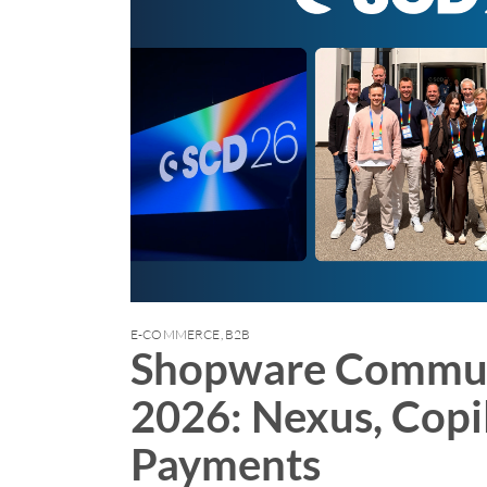
E-COMMERCE
,
B2B
Shopware Commun
2026: Nexus, Copi
Payments