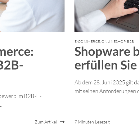
E-COMMERCE
,
ONLINESHOP
,
B2B
erce:
Shopware ba
B2B-
erfüllen Sie
Ab dem 28. Juni 2025 gilt d
mit seinen Anforderungen d
tbewerb im B2B-E-
..
Zum Artikel
7 Minuten Lesezeit