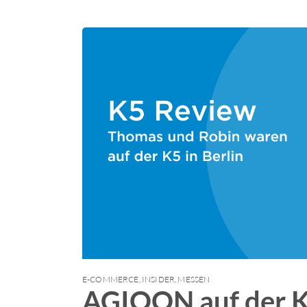
E-COMMERCE
,
INSIDER
,
MESSEN
AGIQON auf der K5