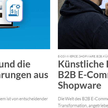
E-COMMERCE
,
SHOPWARE
,
B2B
,
KÜN
und die
Künstliche I
hrungen aus
B2B E-Com
Shopware
em ist von entscheidender
Die Welt des B2B E-Commer
Transformation, angetrieben