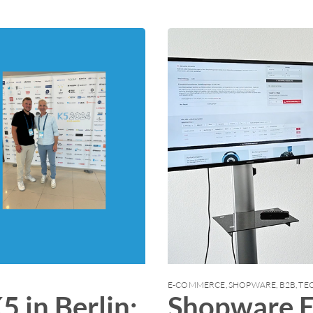
E-COMMERCE
,
SHOPWARE
,
B2B
,
TE
 in Berlin:
Shopware E