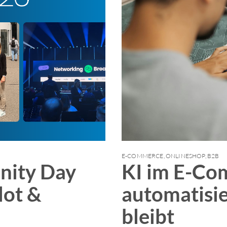
E-COMMERCE
,
ONLINESHOP
,
B2B
ity Day
KI im E-Co
lot &
automatisie
bleibt